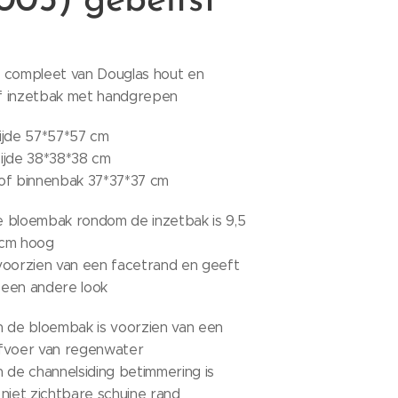
05) gebeitst
 compleet van Douglas hout en
tof inzetbak met handgrepen
ijde 57*57*57 cm
ijde 38*38*38 cm
of binnenbak 37*37*37 cm
 bloembak rondom de inzetbak is 9,5
 cm hoog
voorzien van een facetrand en geeft
een andere look
n de bloembak is voorzien van een
fvoer van regenwater
 de channelsiding betimmering is
niet zichtbare schuine rand