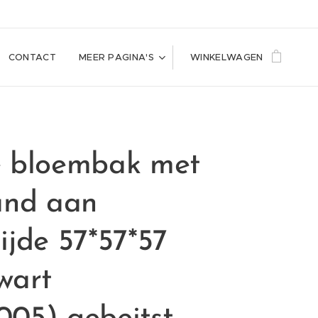
CONTACT
MEER PAGINA'S
WINKELWAGEN
e bloembak met
and aan
ijde 57*57*57
wart