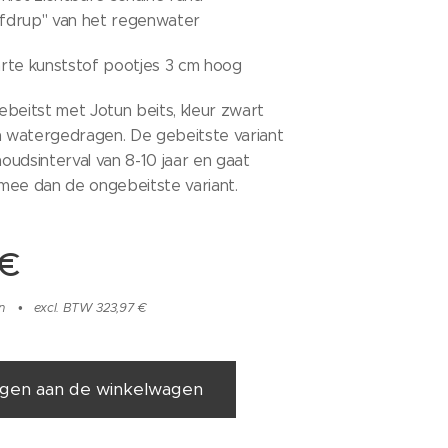
"afdrup" van het regenwater
rte kunststof pootjes 3 cm hoog
beitst met Jotun beits, kleur zwart
watergedragen. De gebeitste variant
udsinterval van 8-10 jaar en gaat
r mee dan de ongebeitste variant.
€
n
excl. BTW 323,97 €
gen aan de winkelwagen