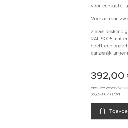
voor een juiste 
Voorzien van zwa
2 maal dekkend ge
RAL 9005 mat en 
heeft een onderho
aanzienlijk lange
392,00
exclusief verzendkoste
392,00 € / 1 stuks
Toevoe