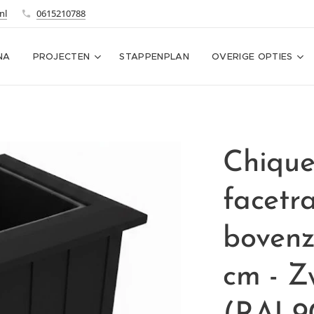
nl
0615210788
NA
PROJECTEN
STAPPENPLAN
OVERIGE OPTIES
Chiqu
facetr
bovenz
cm - Z