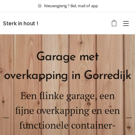
Nieuwsgierig ? Bel, mail of app
Sterk in hout !
Garage met
overkapping in Gorredijk
Een flinke garage, een
fijne overkapping en een
functionele container-